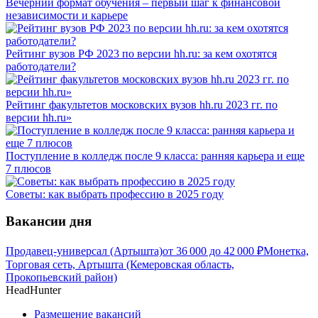
Вечерний формат обучения – первый шаг к финансовой
независимости и карьере
Рейтинг вузов РФ 2023 по версии hh.ru: за кем охотятся
работодатели?
Рейтинг факультетов московских вузов hh.ru 2023 гг. по
версии hh.ru»
Поступление в колледж после 9 класса: ранняя карьера и еще
7 плюсов
Советы: как выбрать профессию в 2025 году
Вакансии дня
Продавец-универсал (Артышта)
от
36 000
до
42 000
₽
Монетка,
Торговая сеть, Артышта (Кемеровская область,
Прокопьевский район)
HeadHunter
Размещение вакансий