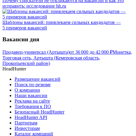
Почему соискатели не откликаются на вакансии и как это
исправить: исследование hh.ru
Шаблоны вакансий: привлекаем сильных кандидатов —
5 примеров вакансий
Вакансии дня
Продавец-универсал (Артышта)
от
36 000
до
42 000
₽
Монетка,
Торговая сеть, Артышта (Кемеровская область,
Прокопьевский район)
HeadHunter
Размещение вакансий
Поиск по резюме
О компании
Наши вакансии
Реклама на сайте
Требования к ПО
Безопасный HeadHunter
HeadHunter API
Партнерам
Инвесторам
Каталог компаний