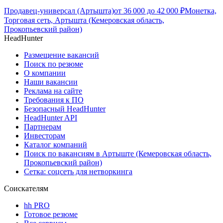
Продавец-универсал (Артышта)
от
36 000
до
42 000
₽
Монетка,
Торговая сеть, Артышта (Кемеровская область,
Прокопьевский район)
HeadHunter
Размещение вакансий
Поиск по резюме
О компании
Наши вакансии
Реклама на сайте
Требования к ПО
Безопасный HeadHunter
HeadHunter API
Партнерам
Инвесторам
Каталог компаний
Поиск по вакансиям в Артыште (Кемеровская область,
Прокопьевский район)
Сетка: соцсеть для нетворкинга
Соискателям
hh PRO
Готовое резюме