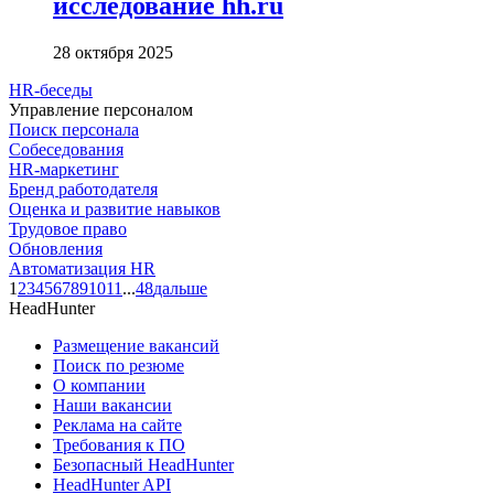
исследование hh.ru
28 октября 2025
HR-беседы
Управление персоналом
Поиск персонала
Собеседования
HR-маркетинг
Бренд работодателя
Оценка и развитие навыков
Трудовое право
Обновления
Автоматизация HR
1
2
3
4
5
6
7
8
9
10
11
...
48
дальше
HeadHunter
Размещение вакансий
Поиск по резюме
О компании
Наши вакансии
Реклама на сайте
Требования к ПО
Безопасный HeadHunter
HeadHunter API