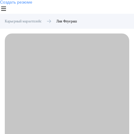
Создать резюме
Карьерный маркетплейс
Лия
Флуераш