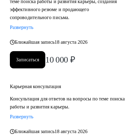
теме поиска работы и развития карьеры, создания
сложные вопросы.
эффективного резюме и продающего
• Анализировать воронку поиска на каждом этапе,
сопроводительного письма.
использовать разные каналы поиска.
Развернуть
Кому могу помочь:
Ближайшая запись
18 августа 2026
Буду полезна специалистам, экспертам, топ-менеджерам
среднего звена
10 000
₽
Записаться
при смене деятельности, перерыве в карьере, в том числе
продолжительный, поиске первой работы в таких сферах
как:
Карьерная консультация
• Административный персонал
• Управление персоналом
Консультация для ответов на вопросы по теме поиска
• Страхование
работы и развития карьеры.
• Продажи / Услуги
Развернуть
• Информационные технологии
Ближайшая запись
18 августа 2026
Мой подход в работе – не делаю за вас, делаю вместе с