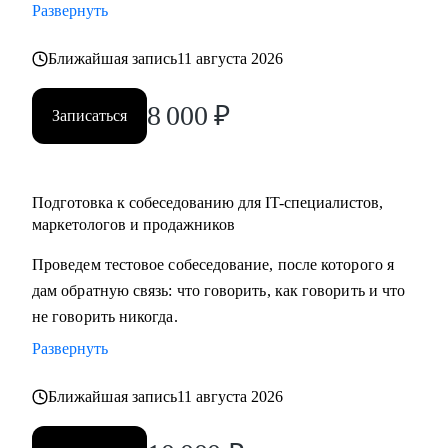
Развернуть
карьеры, если текущая уже не драйвит
• Как перейти в направление project менеджмента, строить
Ближайшая запись
11 августа 2026
свой карьерный трек
8 000
₽
Записаться
Кому могу помочь:
• Специалистам в сфере маркетинга, IT, продаж
Подготовка к собеседованию для IT-специалистов,
маркетологов и продажников
Проведем тестовое собеседование, после которого я
дам обратную связь: что говорить, как говорить и что
не говорить никогда.
Развернуть
Ближайшая запись
11 августа 2026