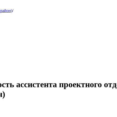
 район)
/
ость ассистента проектного от
н)