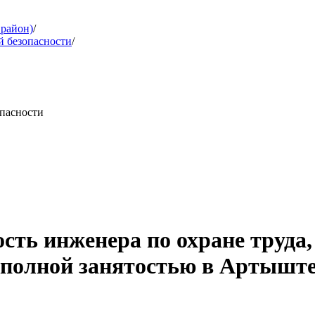
 район)
/
й безопасности
/
опасности
ость инженера по охране труд
 полной занятостью в Артыште