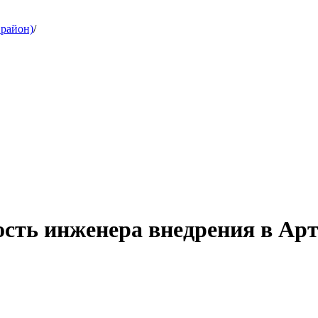
 район)
/
ость инженера внедрения в Ар