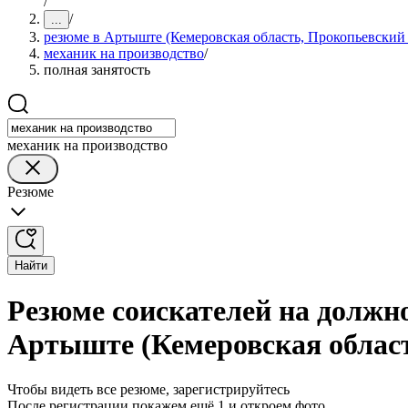
/
/
...
резюме в Артыште (Кемеровская область, Прокопьевский
механик на производство
/
полная занятость
механик на производство
Резюме
Найти
Резюме соискателей на должно
Артыште (Кемеровская област
Чтобы видеть все резюме, зарегистрируйтесь
После регистрации покажем ещё 1 и откроем фото