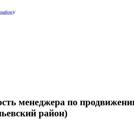
 район)
/
ость менеджера по продвижен
пьевский район)