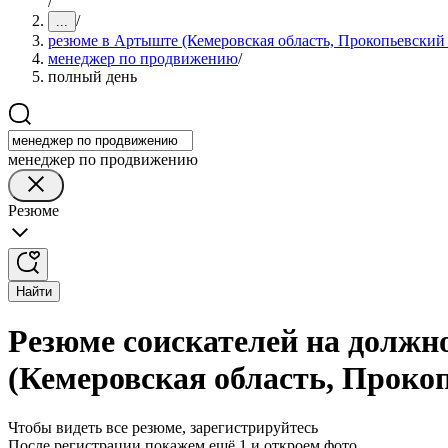
/
/
...
резюме в Артыште (Кемеровская область, Прокопьевский
менеджер по продвижению
/
полный день
менеджер по продвижению
Резюме
Найти
Резюме соискателей на должн
(Кемеровская область, Проко
Чтобы видеть все резюме, зарегистрируйтесь
После регистрации покажем ещё 1 и откроем фото