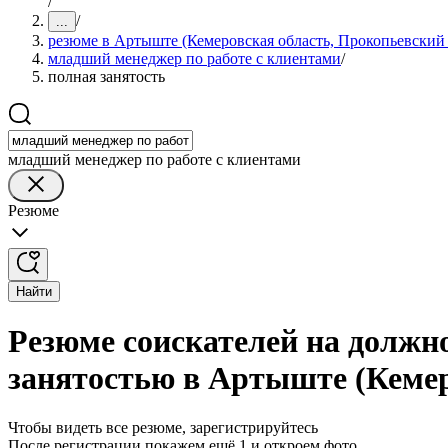
/
/
...
резюме в Артыште (Кемеровская область, Прокопьевский
младший менеджер по работе с клиентами
/
полная занятость
младший менеджер по работе с клиентами
Резюме
Найти
Резюме соискателей на должн
занятостью в Артыште (Кемер
Чтобы видеть все резюме, зарегистрируйтесь
После регистрации покажем ещё 1 и откроем фото