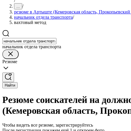
/
/
...
резюме в Артыште (Кемеровская область, Прокопьевский
начальник отдела транспорта
/
вахтовый метод
начальник отдела транспорта
Резюме
Найти
Резюме соискателей на должн
(Кемеровская область, Проко
Чтобы видеть все резюме, зарегистрируйтесь
После регистрации покажем ещё 1 и откроем фото