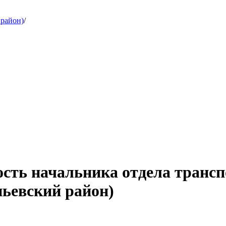
 район)
/
ость начальника отдела транс
пьевский район)