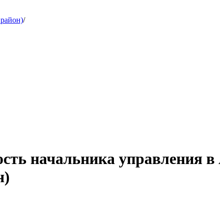
 район)
/
ость начальника управления 
н)