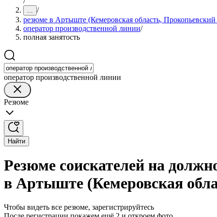
/
/
...
резюме в Артыште (Кемеровская область, Прокопьевский
оператор производственной линии
/
полная занятость
оператор производственной линии
Резюме
Найти
Резюме соискателей на должн
в Артыште (Кемеровская обла
Чтобы видеть все резюме, зарегистрируйтесь
После регистрации покажем ещё 2 и откроем фото