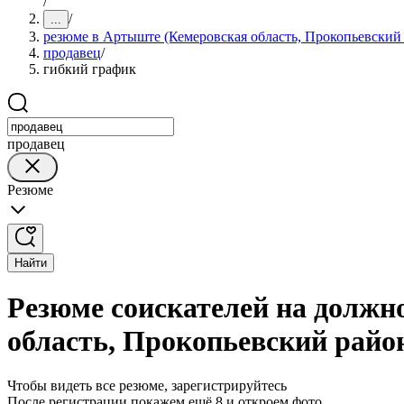
/
/
...
резюме в Артыште (Кемеровская область, Прокопьевский
продавец
/
гибкий график
продавец
Резюме
Найти
Резюме соискателей на должн
область, Прокопьевский райо
Чтобы видеть все резюме, зарегистрируйтесь
После регистрации покажем ещё 8 и откроем фото