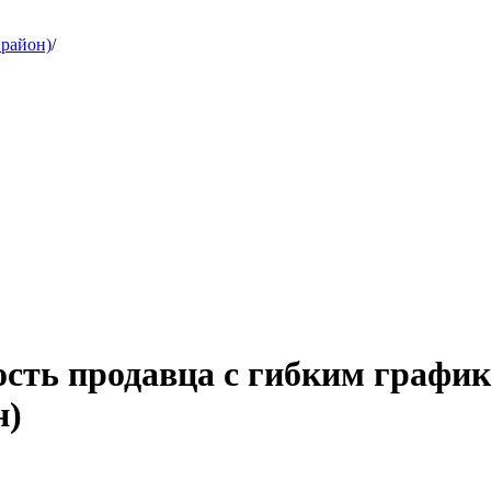
 район)
/
ость продавца с гибким графи
н)