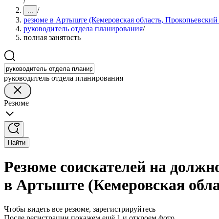
/
/
...
резюме в Артыште (Кемеровская область, Прокопьевский
руководитель отдела планирования
/
полная занятость
руководитель отдела планирования
Резюме
Найти
Резюме соискателей на должн
в Артыште (Кемеровская обла
Чтобы видеть все резюме, зарегистрируйтесь
После регистрации покажем ещё 1 и откроем фото