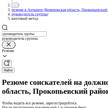
/
/
...
резюме в Артыште (Кемеровская область, Прокопьевский
руководитель группы
/
вахтовый метод
руководитель группы
Резюме
Найти
Резюме соискателей на должн
область, Прокопьевский райо
Чтобы видеть все резюме, зарегистрируйтесь
После регистрации покажем ещё 1 и откроем фото