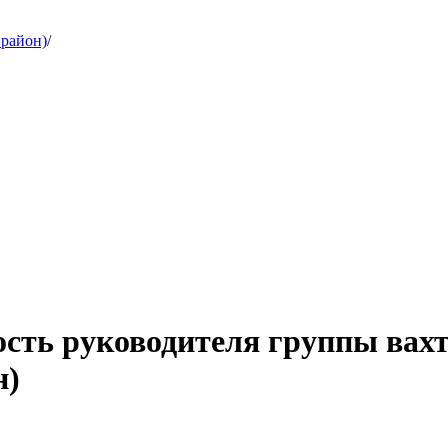
 район)
/
ость руководителя группы вах
н)