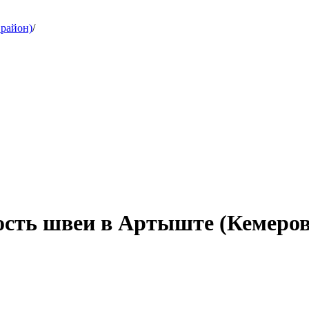
 район)
/
ость швеи в Артыште (Кемеров