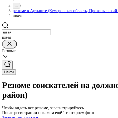
/
/
...
резюме в Артыште (Кемеровская область, Прокопьевский
швея
швея
Резюме
Найти
Резюме соискателей на должн
район)
Чтобы видеть все резюме, зарегистрируйтесь
После регистрации покажем ещё 1 и откроем фото
Зарегистрироваться