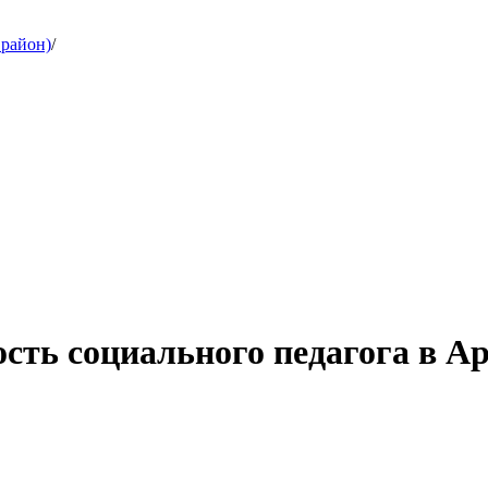
 район)
/
ость социального педагога в А