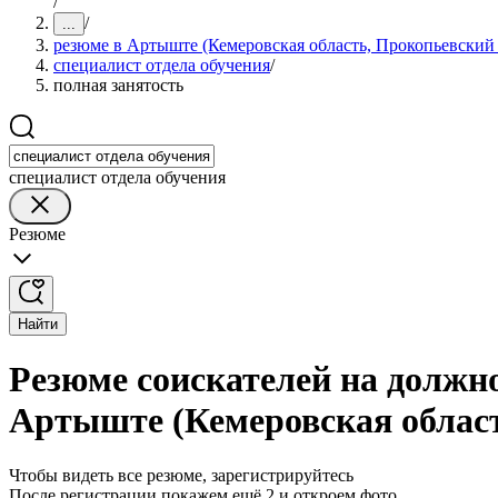
/
/
...
резюме в Артыште (Кемеровская область, Прокопьевский
специалист отдела обучения
/
полная занятость
специалист отдела обучения
Резюме
Найти
Резюме соискателей на должно
Артыште (Кемеровская област
Чтобы видеть все резюме, зарегистрируйтесь
После регистрации покажем ещё 2 и откроем фото