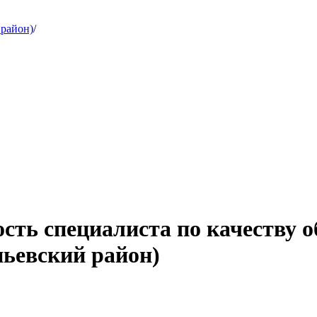
 район)
/
ость специалиста по качеству
пьевский район)