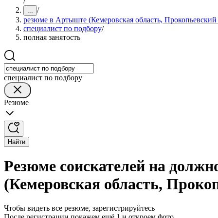
/
/
...
резюме в Артыште (Кемеровская область, Прокопьевский
специалист по подбору
/
полная занятость
специалист по подбору
Резюме
Найти
Резюме соискателей на должн
(Кемеровская область, Проко
Чтобы видеть все резюме, зарегистрируйтесь
После регистрации покажем ещё 1 и откроем фото