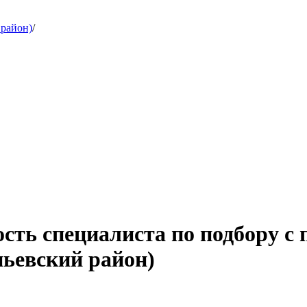
 район)
/
ость специалиста по подбору с
пьевский район)