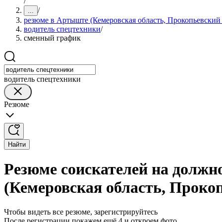
/
/
...
резюме в Артыште (Кемеровская область, Прокопьевский
водитель спецтехники
/
сменный график
водитель спецтехники
Резюме
Найти
Резюме соискателей на должн
(Кемеровская область, Проко
Чтобы видеть все резюме, зарегистрируйтесь
После регистрации покажем ещё 4 и откроем фото