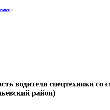
 район)
/
ость водителя спецтехники с
пьевский район)