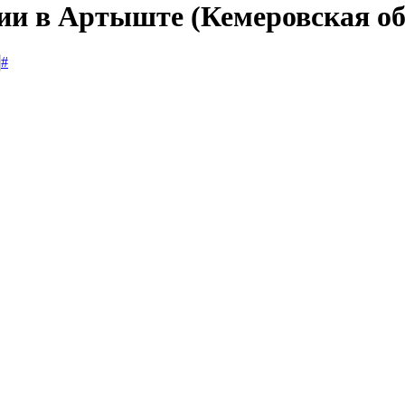
сии в Артыште (Кемеровская о
#