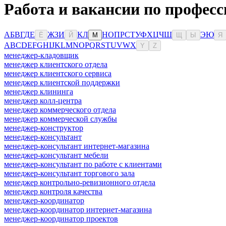
Работа и вакансии по профес
А
Б
В
Г
Д
Е
Ж
З
И
К
Л
Н
О
П
Р
С
Т
У
Ф
Х
Ц
Ч
Ш
Э
Ю
Ё
Й
М
Щ
Ы
Я
A
B
C
D
E
F
G
H
I
J
K
L
M
N
O
P
Q
R
S
T
U
V
W
X
Y
Z
менеджер-кладовщик
менеджер клиентского отдела
менеджер клиентского сервиса
менеджер клиентской поддержки
менеджер клининга
менеджер колл-центра
менеджер коммерческого отдела
менеджер коммерческой службы
менеджер-конструктор
менеджер-консультант
менеджер-консультант интернет-магазина
менеджер-консультант мебели
менеджер-консультант по работе с клиентами
менеджер-консультант торгового зала
менеджер контрольно-ревизионного отдела
менеджер контроля качества
менеджер-координатор
менеджер-координатор интернет-магазина
менеджер-координатор проектов