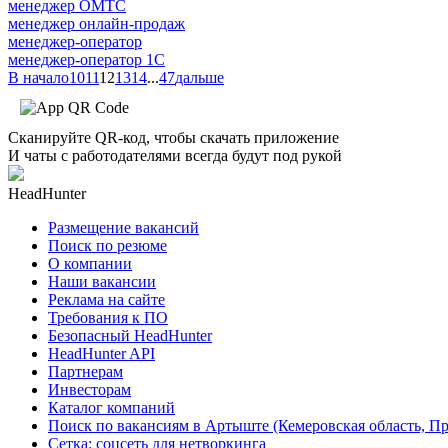
менеджер ОМТС
менеджер онлайн-продаж
менеджер-оператор
менеджер-оператор 1С
В начало
10
11
12
13
14
...
47
дальше
Сканируйте QR-код, чтобы скачать приложение
И чаты с работодателями всегда будут под рукой
HeadHunter
Размещение вакансий
Поиск по резюме
О компании
Наши вакансии
Реклама на сайте
Требования к ПО
Безопасный HeadHunter
HeadHunter API
Партнерам
Инвесторам
Каталог компаний
Поиск по вакансиям в Артыште (Кемеровская область, П
Сетка: соцсеть для нетворкинга