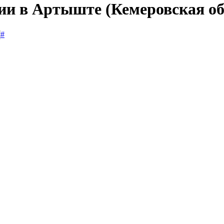
сии в Артыште (Кемеровская о
#