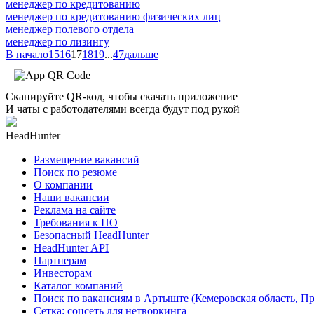
менеджер по кредитованию
менеджер по кредитованию физических лиц
менеджер полевого отдела
менеджер по лизингу
В начало
15
16
17
18
19
...
47
дальше
Сканируйте QR-код, чтобы скачать приложение
И чаты с работодателями всегда будут под рукой
HeadHunter
Размещение вакансий
Поиск по резюме
О компании
Наши вакансии
Реклама на сайте
Требования к ПО
Безопасный HeadHunter
HeadHunter API
Партнерам
Инвесторам
Каталог компаний
Поиск по вакансиям в Артыште (Кемеровская область, П
Сетка: соцсеть для нетворкинга