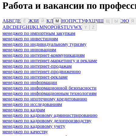
Работа и вакансии по профес
А
Б
В
Г
Д
Е
Ж
З
И
К
Л
Н
О
П
Р
С
Т
У
Ф
Х
Ц
Ч
Ш
Э
Ю
Ё
Й
М
Щ
Ы
Я
A
B
C
D
E
F
G
H
I
J
K
L
M
N
O
P
Q
R
S
T
U
V
W
X
Y
Z
менеджер по импортным закупкам
менеджер по инвестициям
менеджер по индивидуальному туризму
менеджер по инновациям
менеджер по интернет-коммуникациям
менеджер по интернет-маркетингу и рекламе
менеджер по интернет-продажам
менеджер по интернет-продвижению
менеджер по интернет-рекламе
менеджер по информации
менеджер по информационной безопасности
менеджер по информационным технологиям
менеджер по ипотечному кредитованию
менеджер по исследованиям
менеджер по кадрам
менеджер по кадровому администрированию
менеджер по кадровому делопроизводству
менеджер по кадровому учету
менеджер по качеству