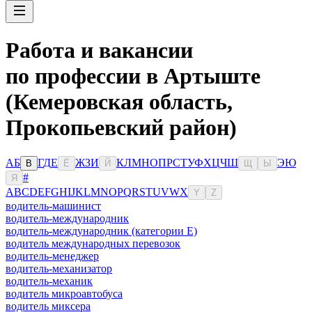
Работа и вакансии
по профессии в Артыште
(Кемеровская область,
Прокопьевский район)
А
Б
Г
Д
Е
Ж
З
И
К
Л
М
Н
О
П
Р
С
Т
У
Ф
Х
Ц
Ч
Ш
Э
Ю
В
Ё
Й
Щ
Ы
#
Я
A
B
C
D
E
F
G
H
I
J
K
L
M
N
O
P
Q
R
S
T
U
V
W
X
Y
Z
водитель-машинист
водитель-международник
водитель-международник (категории Е)
водитель международных перевозок
водитель-менеджер
водитель-механизатор
водитель-механик
водитель микроавтобуса
водитель миксера