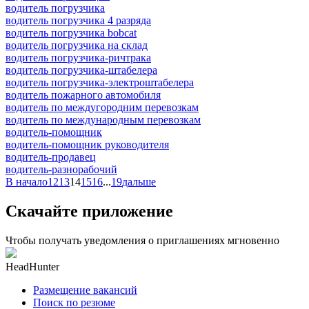
водитель погрузчика
водитель погрузчика 4 разряда
водитель погрузчика bobcat
водитель погрузчика на склад
водитель погрузчика-ричтрака
водитель погрузчика-штабелера
водитель погрузчика-электроштабелера
водитель пожарного автомобиля
водитель по междугородним перевозкам
водитель по международным перевозкам
водитель-помощник
водитель-помощник руководителя
водитель-продавец
водитель-разнорабочий
В начало
12
13
14
15
16
...
19
дальше
Скачайте приложение
Чтобы получать уведомления о приглашениях мгновенно
HeadHunter
Размещение вакансий
Поиск по резюме