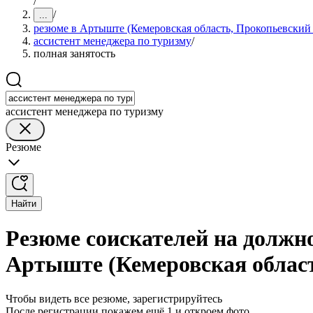
/
/
...
резюме в Артыште (Кемеровская область, Прокопьевский
ассистент менеджера по туризму
/
полная занятость
ассистент менеджера по туризму
Резюме
Найти
Резюме соискателей на должно
Артыште (Кемеровская област
Чтобы видеть все резюме, зарегистрируйтесь
После регистрации покажем ещё 1 и откроем фото