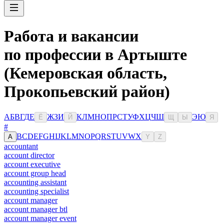
Работа и вакансии
по профессии в Артыште
(Кемеровская область,
Прокопьевский район)
А
Б
В
Г
Д
Е
Ж
З
И
К
Л
М
Н
О
П
Р
С
Т
У
Ф
Х
Ц
Ч
Ш
Э
Ю
Ё
Й
Щ
Ы
Я
#
B
C
D
E
F
G
H
I
J
K
L
M
N
O
P
Q
R
S
T
U
V
W
X
A
Y
Z
accountant
account director
account executive
account group head
accounting assistant
accounting specialist
account manager
account manager btl
account manager event