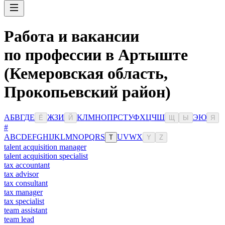
Работа и вакансии
по профессии в Артыште
(Кемеровская область,
Прокопьевский район)
А
Б
В
Г
Д
Е
Ж
З
И
К
Л
М
Н
О
П
Р
С
Т
У
Ф
Х
Ц
Ч
Ш
Э
Ю
Ё
Й
Щ
Ы
Я
#
A
B
C
D
E
F
G
H
I
J
K
L
M
N
O
P
Q
R
S
U
V
W
X
T
Y
Z
talent acquisition manager
talent acquisition specialist
tax accountant
tax advisor
tax consultant
tax manager
tax specialist
team assistant
team lead