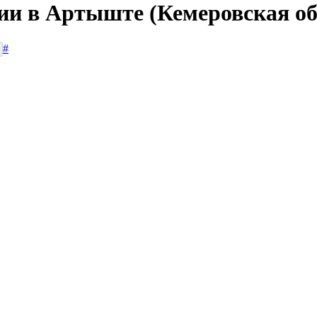
сии в Артыште (Кемеровская о
#