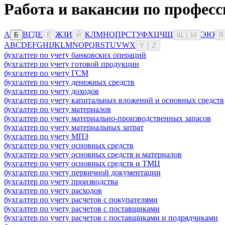
Работа и вакансии по профес
А
В
Г
Д
Е
Ж
З
И
К
Л
М
Н
О
П
Р
С
Т
У
Ф
Х
Ц
Ч
Ш
Э
Ю
Б
Ё
Й
Щ
Ы
Я
A
B
C
D
E
F
G
H
I
J
K
L
M
N
O
P
Q
R
S
T
U
V
W
X
Y
Z
бухгалтер по учету банковских операций
бухгалтер по учету готовой продукции
бухгалтер по учету ГСМ
бухгалтер по учету денежных средств
бухгалтер по учету доходов
бухгалтер по учету капитальных вложений и основных средств
бухгалтер по учету материалов
бухгалтер по учету материально-производственных запасов
бухгалтер по учету материальных затрат
бухгалтер по учету МПЗ
бухгалтер по учету основных средств
бухгалтер по учету основных средств и материалов
бухгалтер по учету основных средств и ТМЦ
бухгалтер по учету первичной документации
бухгалтер по учету производства
бухгалтер по учету расходов
бухгалтер по учету расчетов с покупателями
бухгалтер по учету расчетов с поставщиками
бухгалтер по учету расчетов с поставщиками и подрядчиками