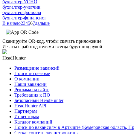
бухгалтер УСНО
бухгалтер-учетчик
бухгалтер филиала
бухгалтер-финансист
В начало
2
3
4
5
6
7
дальше
Сканируйте QR-код, чтобы скачать приложение
И чаты с работодателями всегда будут под рукой
HeadHunter
Размещение вакансий
Поиск по резюме
О компании
Наши вакансии
Реклама на сайте
Требования к ПО
Безопасный HeadHunter
HeadHunter API
Партнерам
Инвесторам
Каталог компаний
Поиск по вакансиям в Артыште (Кемеровская область, П
Сетка: соцсеть для нетворкинга