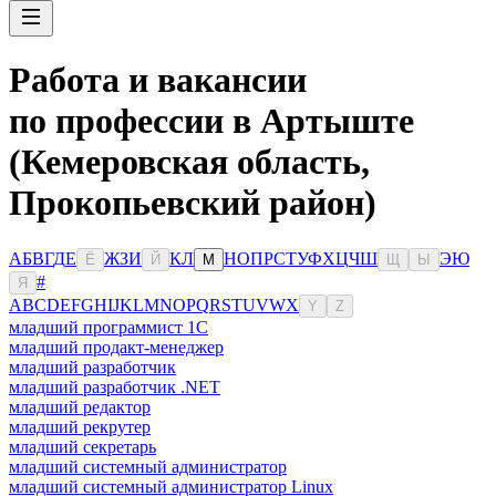
Работа и вакансии
по профессии в Артыште
(Кемеровская область,
Прокопьевский район)
А
Б
В
Г
Д
Е
Ж
З
И
К
Л
Н
О
П
Р
С
Т
У
Ф
Х
Ц
Ч
Ш
Э
Ю
Ё
Й
М
Щ
Ы
#
Я
A
B
C
D
E
F
G
H
I
J
K
L
M
N
O
P
Q
R
S
T
U
V
W
X
Y
Z
младший программист 1С
младший продакт-менеджер
младший разработчик
младший разработчик .NET
младший редактор
младший рекрутер
младший секретарь
младший системный администратор
младший системный администратор Linux