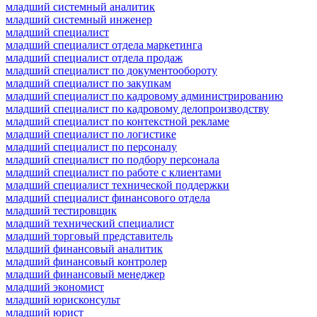
младший системный аналитик
младший системный инженер
младший специалист
младший специалист отдела маркетинга
младший специалист отдела продаж
младший специалист по документообороту
младший специалист по закупкам
младший специалист по кадровому администрированию
младший специалист по кадровому делопроизводству
младший специалист по контекстной рекламе
младший специалист по логистике
младший специалист по персоналу
младший специалист по подбору персонала
младший специалист по работе с клиентами
младший специалист технической поддержки
младший специалист финансового отдела
младший тестировщик
младший технический специалист
младший торговый представитель
младший финансовый аналитик
младший финансовый контролер
младший финансовый менеджер
младший экономист
младший юрисконсульт
младший юрист