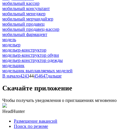
мобильный кассир
мобильный консультант
мобильный менеджер
мобильный мерчандайзер
мобильный продавец
мобильный продавец-кассир
мобильный фармацевт
модель
модельер
модельер-конструктор
модельер-конструктор обуви
модельер-конструктор одежды
модельщик
модельщик выплавляемых моделей
В начало
42
43
44
45
46
47
дальше
Скачайте приложение
Чтобы получать уведомления о приглашениях мгновенно
HeadHunter
Размещение вакансий
Поиск по резюме