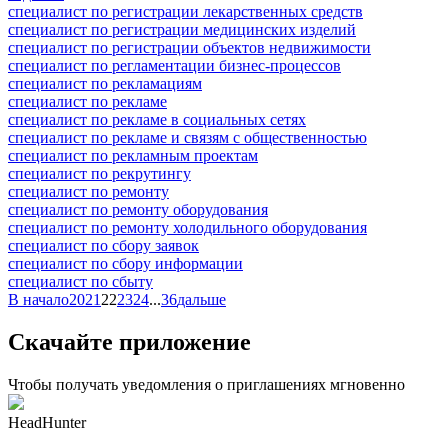
специалист по регистрации лекарственных средств
специалист по регистрации медицинских изделий
специалист по регистрации объектов недвижимости
специалист по регламентации бизнес-процессов
специалист по рекламациям
специалист по рекламе
специалист по рекламе в социальных сетях
специалист по рекламе и связям с общественностью
специалист по рекламным проектам
специалист по рекрутингу
специалист по ремонту
специалист по ремонту оборудования
специалист по ремонту холодильного оборудования
специалист по сбору заявок
специалист по сбору информации
специалист по сбыту
В начало
20
21
22
23
24
...
36
дальше
Скачайте приложение
Чтобы получать уведомления о приглашениях мгновенно
HeadHunter