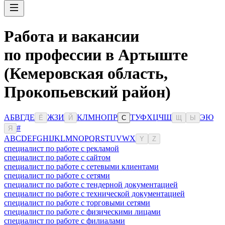
Работа и вакансии
по профессии в Артыште
(Кемеровская область,
Прокопьевский район)
А
Б
В
Г
Д
Е
Ж
З
И
К
Л
М
Н
О
П
Р
Т
У
Ф
Х
Ц
Ч
Ш
Э
Ю
Ё
Й
С
Щ
Ы
#
Я
A
B
C
D
E
F
G
H
I
J
K
L
M
N
O
P
Q
R
S
T
U
V
W
X
Y
Z
специалист по работе с рекламой
специалист по работе с сайтом
специалист по работе с сетевыми клиентами
специалист по работе с сетями
специалист по работе с тендерной документацией
специалист по работе с технической документацией
специалист по работе с торговыми сетями
специалист по работе с физическими лицами
специалист по работе с филиалами