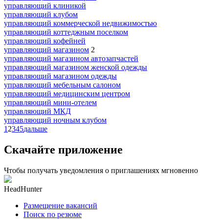
управляющий клиникой
управляющий клубом
управляющий коммерческой недвижимостью
управляющий коттеджным поселком
управляющий кофейней
управляющий магазином
2
управляющий магазином автозапчастей
управляющий магазином женской одежды
управляющий магазином одежды
управляющий мебельным салоном
управляющий медицинским центром
управляющий мини-отелем
управляющий МКД
управляющий ночным клубом
1
2
3
4
5
дальше
Скачайте приложение
Чтобы получать уведомления о приглашениях мгновенно
HeadHunter
Размещение вакансий
Поиск по резюме