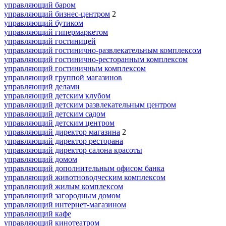
управляющий баром
управляющий бизнес-центром
2
управляющий бутиком
управляющий гипермаркетом
управляющий гостиницей
управляющий гостинично-развлекательным комплексом
управляющий гостинично-ресторанным комплексом
управляющий гостиничным комплексом
управляющий группой магазинов
управляющий делами
управляющий детским клубом
управляющий детским развлекательным центром
управляющий детским садом
управляющий детским центром
управляющий директор магазина
2
управляющий директор ресторана
управляющий директор салона красоты
управляющий домом
управляющий дополнительным офисом банка
управляющий животноводческим комплексом
управляющий жилым комплексом
управляющий загородным домом
управляющий интернет-магазином
управляющий кафе
управляющий кинотеатром