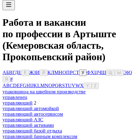
Работа и вакансии
по профессии в Артыште
(Кемеровская область,
Прокопьевский район)
А
Б
В
Г
Д
Е
Ж
З
И
К
Л
М
Н
О
П
Р
С
Т
Ф
Х
Ц
Ч
Ш
Э
Ю
Ё
Й
У
Щ
Ы
#
Я
A
B
C
D
E
F
G
H
I
J
K
L
M
N
O
P
Q
R
S
T
U
V
W
X
Y
Z
упаковщица на швейном производстве
управленец
управляющий
2
управляющий автомойкой
управляющий автосервисом
управляющий АЗС
управляющий активами
управляющий базой отдыха
управляющий банным комплексом