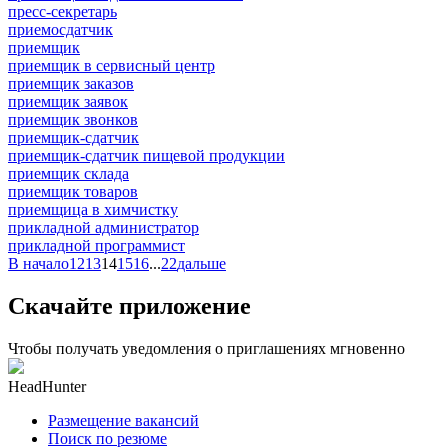
пресс-секретарь
приемосдатчик
приемщик
приемщик в сервисный центр
приемщик заказов
приемщик заявок
приемщик звонков
приемщик-сдатчик
приемщик-сдатчик пищевой продукции
приемщик склада
приемщик товаров
приемщица в химчистку
прикладной администратор
прикладной программист
В начало
12
13
14
15
16
...
22
дальше
Скачайте приложение
Чтобы получать уведомления о приглашениях мгновенно
HeadHunter
Размещение вакансий
Поиск по резюме