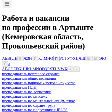
Работа и вакансии
по профессии в Артыште
(Кемеровская область,
Прокопьевский район)
А
Б
В
Г
Д
Е
Ж
З
И
К
Л
М
Н
О
Р
С
Т
У
Ф
Х
Ц
Ч
Ш
Э
Ю
Ё
Й
П
Щ
Ы
#
Я
A
B
C
D
E
F
G
H
I
J
K
L
M
N
O
P
Q
R
S
T
U
V
W
X
Y
Z
преподаватель ногтевого сервиса
преподаватель обществознания
преподаватель парикмахерского искусства
преподаватель ПДД
преподаватель по логистике
преподаватель по массажу
преподаватель по ментальной арифметике
преподаватель по охране труда
преподаватель по подготовке к IELTS